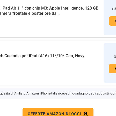
 iPad Air 11'' con chip M3: Apple Intelligence, 128 GB,
Of
amera frontale e posteriore da...
h Custodia per iPad (A16) 11ª/10ª Gen, Navy
O
 qualità di Affiliato Amazon, iPhoneItalia riceve un guadagno dagli acquisti idon
OFFERTE AMAZON DI OGGI