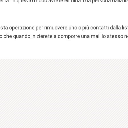
ta. In questo modo avrete eliminato la persona dalla lis
sta operazione per rimuovere uno o più contatti dalla lis
do che quando inizierete a comporre una mail lo stesso n