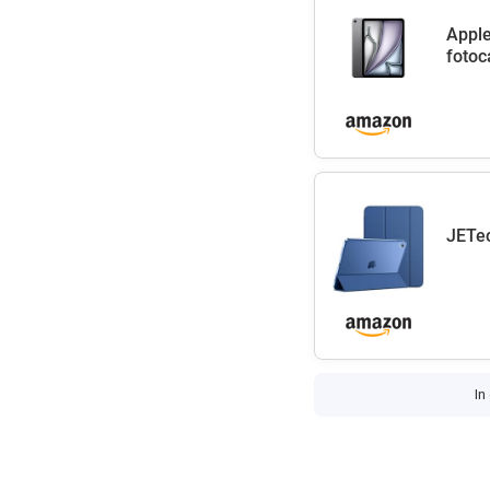
Apple
fotoc
JETec
In