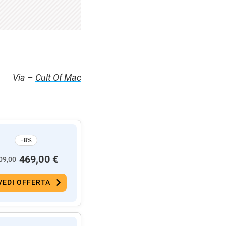
Via –
Cult Of Mac
−8%
469,00 €
09,00
VEDI OFFERTA