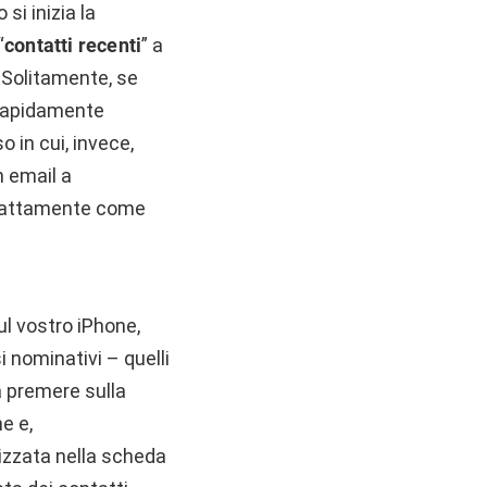
si inizia la
“
contatti recenti
” a
 Solitamente, se
 rapidamente
 in cui, invece,
n email a
esattamente come
sul vostro iPhone,
 nominativi – quelli
à premere sulla
e e,
izzata nella scheda