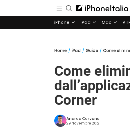
iPhone
iPad
Mac
Ai
Home
/
iPad
/
Guide
/
Come eliminar
Come elimina
dall’applica
Corner
Andrea Cervone
29 Novembre 2012