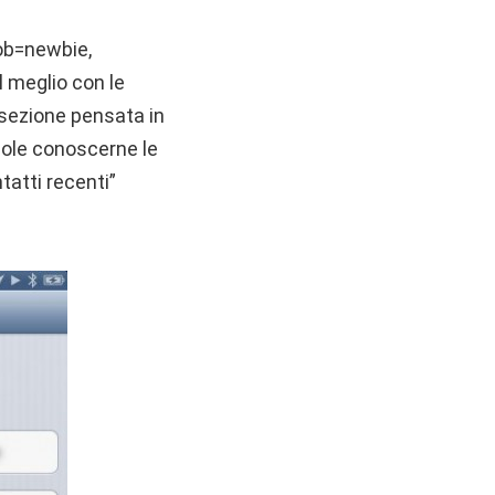
oob=newbie,
l meglio con le
 sezione pensata in
vuole conoscerne le
tatti recenti”