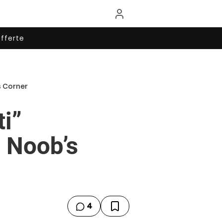
fferte
s Corner
ti”
– Noob’s
4