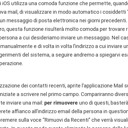
di iOS utilizza una comoda funzione che permette, quando 
va mail, di visualizzare in modo automatico i cosiddetti 
un messaggio di posta elettronica nei giorni precedenti.
voro, questa funzione risulterà molto comoda per trovare
la persona a cui desideriamo inviare un messaggio. Nel caso
manualmente e di volta in volta l’indirizzo a cui inviare u
gerimenti del sistema, a seguire andremo a spiegarvi 
perazione.
izzazione dei contatti recenti, aprite l’applicazione Mail 
iniziate a scrivere nel primo campo. Compariranno diversi
ete inviare una mail:
per rimuovere
uno di questi, baster
rete affianco all’indirizzo email della persona in question
emere sulla voce “Rimuovi da Recenti” che verrà visual