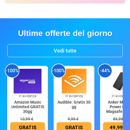
Ultime offerte del giorno
Vedi tutte
-100%
-100%
-44%
In evidenza
In evidenza
In evidenza
Amazon Music
Audible: Gratis 30
Anker Mag
Unlimited GRATIS
gg
Power Ban
30gg
Magsafe 10
mAh
10,99 €
9,99 €
89,99 €
GRATIS
GRATIS
49,99 €