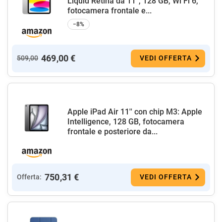
Liquid Retina da 11'', 128 GB, Wi Fi 6,
fotocamera frontale e...
−8%
469,00 €
509,00
VEDI OFFERTA
Apple iPad Air 11'' con chip M3: Apple
Intelligence, 128 GB, fotocamera
frontale e posteriore da...
750,31 €
Offerta:
VEDI OFFERTA