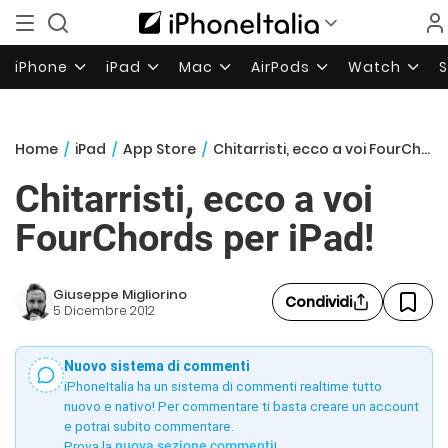
iPhone
iPad
Mac
AirPods
Watch
Home
/
iPad
/
App Store
/
Chitarristi, ecco a voi FourChords per iPad!
Chitarristi, ecco a voi
FourChords per iPad!
Giuseppe Migliorino
Condividi
5 Dicembre 2012
Nuovo sistema di commenti
iPhoneItalia ha un sistema di commenti realtime tutto
nuovo e nativo! Per commentare ti basta creare un account
e potrai subito commentare.
Prova la
nuova sezione commenti
!