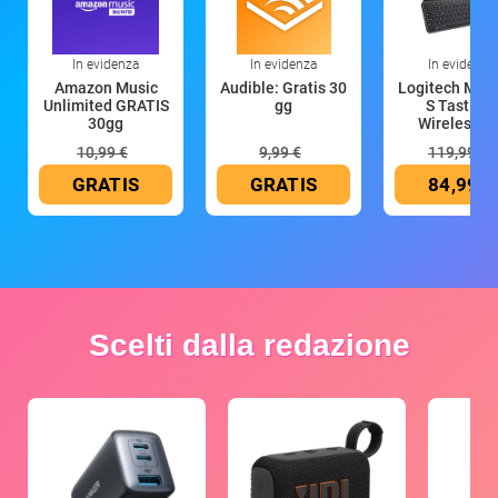
In evidenza
In evidenza
In evidenza
Amazon Music
Audible: Gratis 30
Logitech MX 
Unlimited GRATIS
gg
S Tastiera
30gg
Wireless (G
10,99 €
9,99 €
119,99 €
GRATIS
GRATIS
84,99 €
Scelti dalla redazione