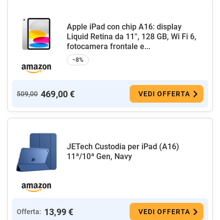
Apple iPad con chip A16: display
Liquid Retina da 11'', 128 GB, Wi Fi 6,
fotocamera frontale e...
−8%
469,00 €
509,00
VEDI OFFERTA
JETech Custodia per iPad (A16)
11ª/10ª Gen, Navy
13,99 €
Offerta:
VEDI OFFERTA