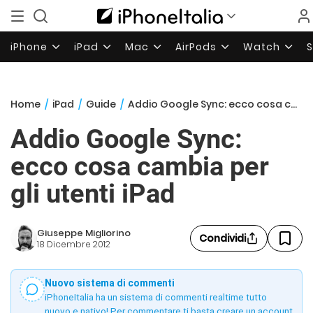
iPhone
iPad
Mac
AirPods
Watch
Home
/
iPad
/
Guide
/
Addio Google Sync: ecco cosa cambia per gli utenti iPad
Addio Google Sync:
ecco cosa cambia per
gli utenti iPad
Giuseppe Migliorino
Condividi
18 Dicembre 2012
Nuovo sistema di commenti
iPhoneItalia ha un sistema di commenti realtime tutto
nuovo e nativo! Per commentare ti basta creare un account