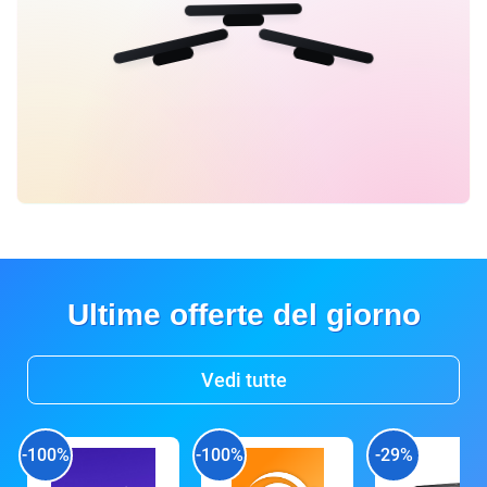
Ultime offerte del giorno
Vedi tutte
-100%
-100%
-29%