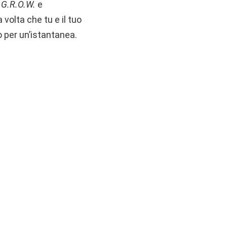
e
G.R.O.W.
e
 volta che tu e il tuo
o per un’istantanea.