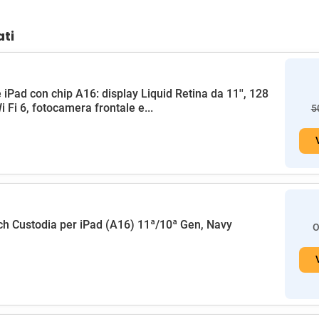
ati
 iPad con chip A16: display Liquid Retina da 11'', 128
i Fi 6, fotocamera frontale e...
5
h Custodia per iPad (A16) 11ª/10ª Gen, Navy
O