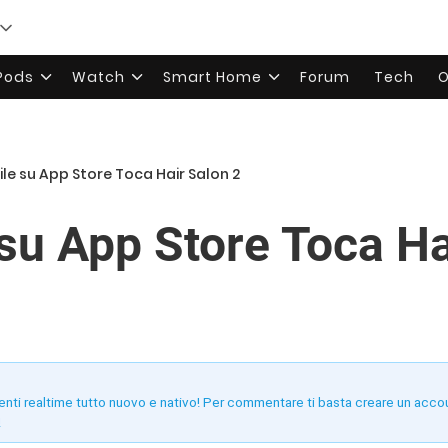
rPods
Watch
Smart Home
Forum
Tech
O
ile su App Store Toca Hair Salon 2
 su App Store Toca Ha
enti realtime tutto nuovo e nativo! Per commentare ti basta creare un acco
!