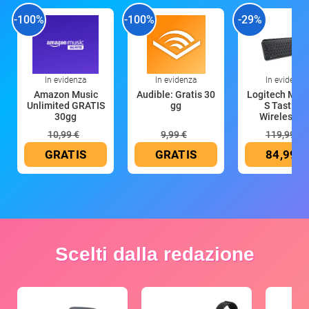
-100%
-100%
-29%
In evidenza
In evidenza
In evidenza
Amazon Music
Audible: Gratis 30
Logitech MX 
Unlimited GRATIS
gg
S Tastiera
30gg
Wireless (G
10,99 €
9,99 €
119,99 €
GRATIS
GRATIS
84,99 €
Scelti dalla redazione