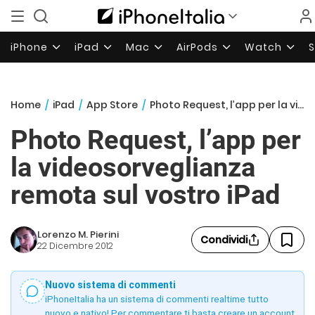
iPhone
iPad
Mac
AirPods
Watch
Home
/
iPad
/
App Store
/
Photo Request, l’app per la videosorveglianza remota sul vostro iPad
Photo Request, l’app per
la videosorveglianza
remota sul vostro iPad
Lorenzo M. Pierini
Condividi
22 Dicembre 2012
Nuovo sistema di commenti
iPhoneItalia ha un sistema di commenti realtime tutto
nuovo e nativo! Per commentare ti basta creare un account