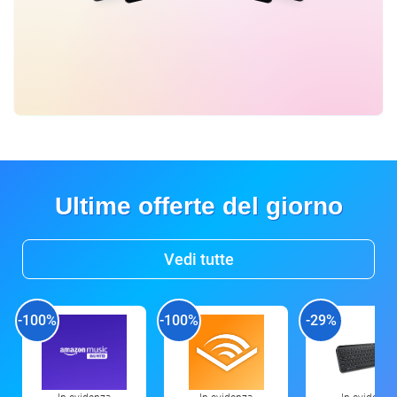
Ultime offerte del giorno
Vedi tutte
-100%
-100%
-29%