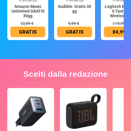
In evidenza
In evidenza
In evidenza
Amazon Music
Audible: Gratis 30
Logitech MX 
Unlimited GRATIS
gg
S Tastiera
30gg
Wireless (G
10,99 €
9,99 €
119,99 €
GRATIS
GRATIS
84,99 €
Scelti dalla redazione