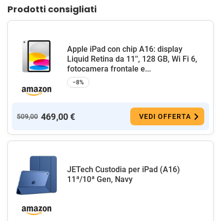
Prodotti consigliati
Apple iPad con chip A16: display
Liquid Retina da 11'', 128 GB, Wi Fi 6,
fotocamera frontale e...
−8%
469,00 €
509,00
VEDI OFFERTA
JETech Custodia per iPad (A16)
11ª/10ª Gen, Navy