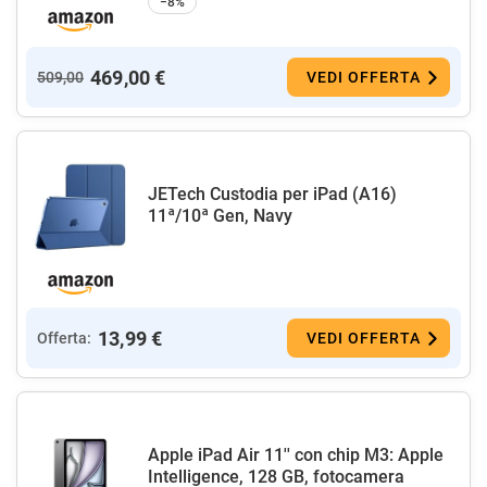
−8%
469,00 €
509,00
VEDI OFFERTA
JETech Custodia per iPad (A16)
11ª/10ª Gen, Navy
13,99 €
Offerta:
VEDI OFFERTA
Apple iPad Air 11'' con chip M3: Apple
Intelligence, 128 GB, fotocamera