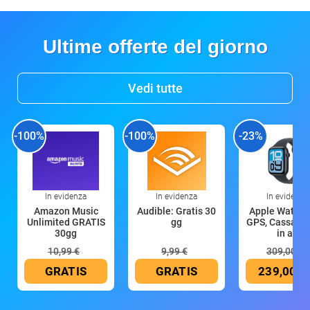
Ultime offerte del giorno
Vedi tutte
-100%
-100%
-23%
In evidenza
In evidenza
In evidenza
Amazon Music
Audible: Gratis 30
Apple Watch 
Unlimited GRATIS
gg
GPS, Cassa 4
30gg
in all
10,99 €
9,99 €
309,00 €
GRATIS
GRATIS
239,00 €