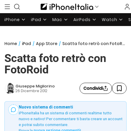
iPhone
iPad
Mac
AirPods
Watch
Home
/
iPad
/
App Store
/
Scatta foto retrò con FotoRoid
Scatta foto retrò con
FotoRoid
Giuseppe Migliorino
Condividi
26 Dicembre 2012
Nuovo sistema di commenti
iPhoneItalia ha un sistema di commenti realtime tutto
nuovo e nativo! Per commentare ti basta creare un account
e potrai subito commentare.
Prova la
nuova sezione commenti
!