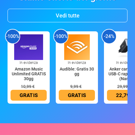
Vedi tutte
-100%
-100%
-24%
In evidenza
In evidenza
In evidenza
Amazon Music
Audible: Gratis 30
Anker caricat
Unlimited GRATIS
gg
USB-C rapido
30gg
(Nano
10,99 €
9,99 €
29,99 €
GRATIS
GRATIS
22,79 €