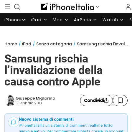
iPhone
iPad
Mac
AirPods
Watch
Home
/
iPad
/
Senza categoria
/
Samsung rischia l’invalidazione della causa contro Apple
Samsung rischia
l’invalidazione della
causa contro Apple
Giuseppe Migliorino
Condividi
1 Gennaio 2013
Nuovo sistema di commenti
iPhoneItalia ha un sistema di commenti realtime tutto
nuovo e nativo! Per commentare ti basta creare un account