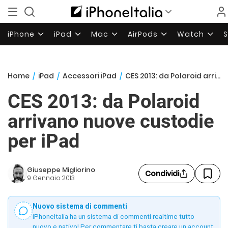
iPhone
iPad
Mac
AirPods
Watch
Home
/
iPad
/
Accessori iPad
/
CES 2013: da Polaroid arrivano nuove custodie per iPad
CES 2013: da Polaroid
arrivano nuove custodie
per iPad
Giuseppe Migliorino
Condividi
9 Gennaio 2013
Nuovo sistema di commenti
iPhoneItalia ha un sistema di commenti realtime tutto
nuovo e nativo! Per commentare ti basta creare un account