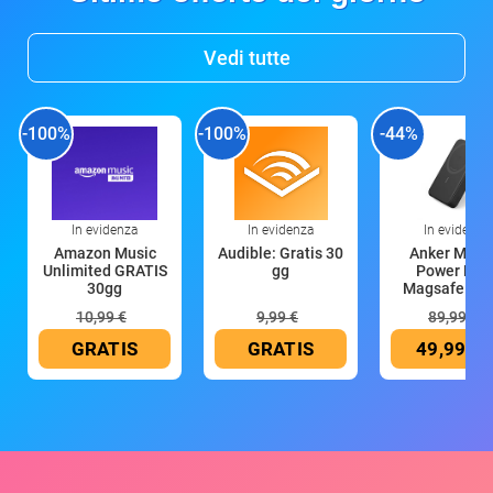
Vedi tutte
-100%
-100%
-44%
In evidenza
In evidenza
In evidenza
Amazon Music
Audible: Gratis 30
Anker Mag
Unlimited GRATIS
gg
Power Ban
30gg
Magsafe 10
mAh
10,99 €
9,99 €
89,99 €
GRATIS
GRATIS
49,99 €