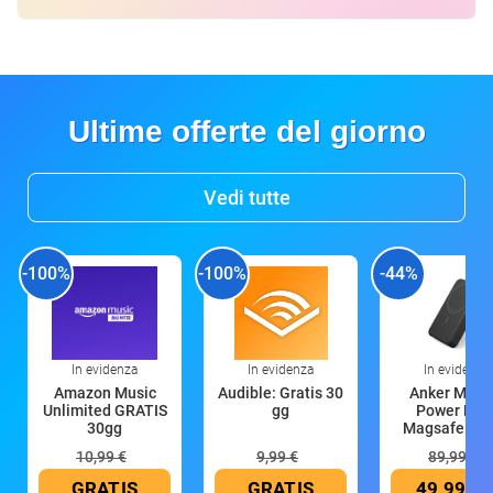
Ultime offerte del giorno
Vedi tutte
-100%
-100%
-44%
In evidenza
In evidenza
In evidenza
Amazon Music
Audible: Gratis 30
Anker Mag
Unlimited GRATIS
gg
Power Ban
30gg
Magsafe 10
mAh
10,99 €
9,99 €
89,99 €
GRATIS
GRATIS
49,99 €