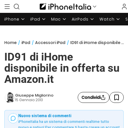
iPhone
iPad
Mac
AirPods
Watch
Home
/
iPad
/
Accessori iPad
/
ID91 di iHome disponibile in offerta su Amazon.it
ID91 di iHome
disponibile in offerta su
Amazon.it
Giuseppe Migliorino
Condividi
15 Gennaio 2013
Nuovo sistema di commenti
iPhoneItalia ha un sistema di commenti realtime tutto
nuovo e nativo! Per commentare ti basta creare un account