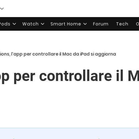
rPods
Watch
Smart Home
Forum
Tech
O
ions, l’app per controllare il Mac da iPad si aggiorna
pp per controllare il