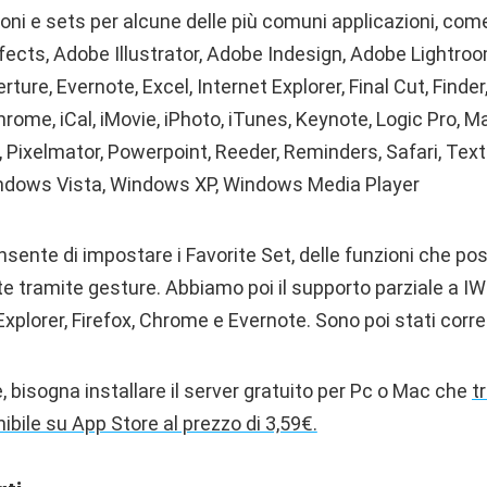
oni e sets per alcune delle più comuni applicazioni, come
fects, Adobe Illustrator, Adobe Indesign, Adobe Lightro
ure, Evernote, Excel, Internet Explorer, Final Cut, Finder,
ome, iCal, iMovie, iPhoto, iTunes, Keynote, Logic Pro, M
 Pixelmator, Powerpoint, Reeder, Reminders, Safari, TextE
ndows Vista, Windows XP, Windows Media Player
nsente di impostare i Favorite Set, delle funzioni che p
e tramite gesture. Abbiamo poi il supporto parziale a I
Explorer, Firefox, Chrome e Evernote. Sono poi stati corret
, bisogna installare il server gratuito per Pc o Mac che
t
ibile su App Store al prezzo di 3,59€.