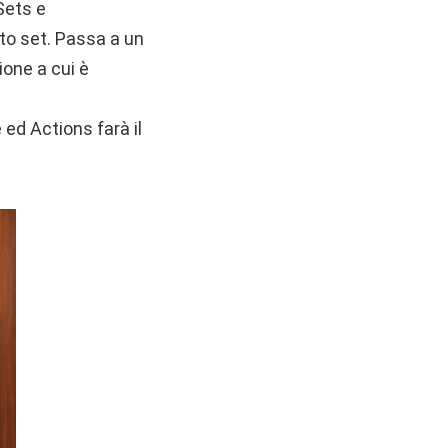
(Sets e
sto set. Passa a un
ione a cui è
ed Actions farà il