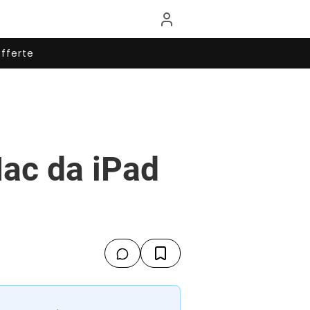
fferte
 Mac da iPad