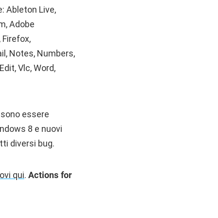
: Ableton Live,
om, Adobe
 Firefox,
ail, Notes, Numbers,
dit, Vlc, Word,
ossono essere
Wndows 8 e nuovi
ti diversi bug.
rovi qui
.
Actions for