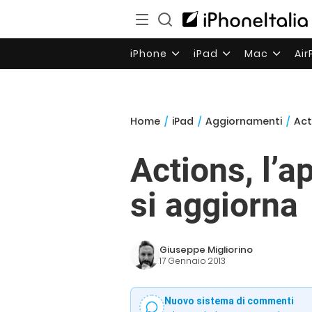
iPhone
iPad
Mac
Ai
Home
/
iPad
/
Aggiornamenti
/
Act
Actions, l’a
si aggiorna
Giuseppe Migliorino
17 Gennaio 2013
Nuovo sistema di commenti