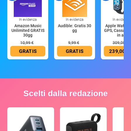
In evidenza
In evidenza
In evidenza
Amazon Music
Audible: Gratis 30
Apple Watch 
Unlimited GRATIS
gg
GPS, Cassa 4
30gg
in all
10,99 €
9,99 €
309,00 €
GRATIS
GRATIS
239,00 €
Scelti dalla redazione