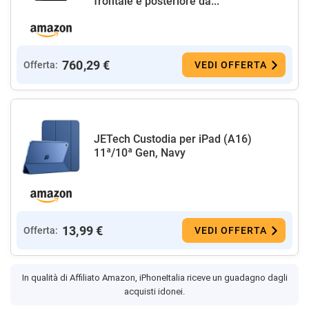
frontale e posteriore da...
760,29 €
Offerta:
VEDI OFFERTA
JETech Custodia per iPad (A16)
11ª/10ª Gen, Navy
13,99 €
Offerta:
VEDI OFFERTA
In qualità di Affiliato Amazon, iPhoneItalia riceve un guadagno dagli
acquisti idonei.