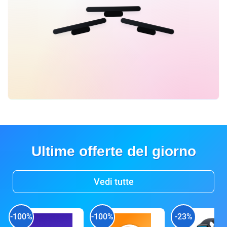
Ultime offerte del giorno
Vedi tutte
-100%
-100%
-23%