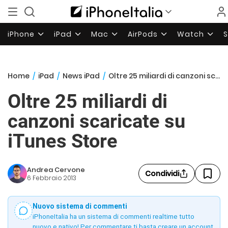
iPhone
iPad
Mac
AirPods
Watch
Home
/
iPad
/
News iPad
/
Oltre 25 miliardi di canzoni scaricate su iTunes Store
Oltre 25 miliardi di
canzoni scaricate su
iTunes Store
Andrea Cervone
Condividi
6 Febbraio 2013
Nuovo sistema di commenti
iPhoneItalia ha un sistema di commenti realtime tutto
nuovo e nativo! Per commentare ti basta creare un account