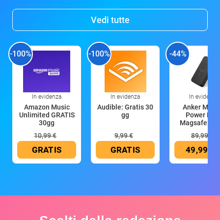
Vedi tutte
-100%
-100%
-44%
In evidenza
In evidenza
In evidenza
Amazon Music
Audible: Gratis 30
Anker Mag
Unlimited GRATIS
gg
Power Ban
30gg
Magsafe 10
mAh
10,99 €
9,99 €
89,99 €
GRATIS
GRATIS
49,99 €