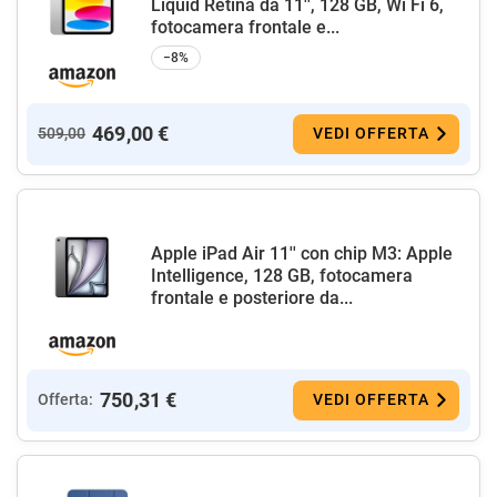
Liquid Retina da 11'', 128 GB, Wi Fi 6,
fotocamera frontale e...
−8%
469,00 €
509,00
VEDI OFFERTA
Apple iPad Air 11'' con chip M3: Apple
Intelligence, 128 GB, fotocamera
frontale e posteriore da...
750,31 €
Offerta:
VEDI OFFERTA