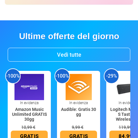
Ultime offerte del giorno
Vedi tutte
-100%
-100%
-29%
In evidenza
In evidenza
In evidenza
Amazon Music
Audible: Gratis 30
Logitech MX 
Unlimited GRATIS
gg
S Tastiera
30gg
Wireless (G
10,99 €
9,99 €
119,99 €
GRATIS
GRATIS
84,99 €