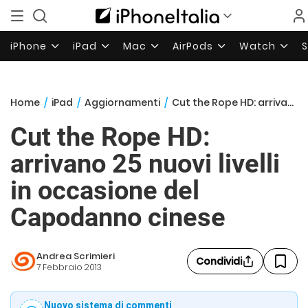
iPhone
iPad
Mac
AirPods
Watch
Home
/
iPad
/
Aggiornamenti
/
Cut the Rope HD: arrivano 25 nuovi livelli in occasione del Capodanno cinese
Cut the Rope HD:
arrivano 25 nuovi livelli
in occasione del
Capodanno cinese
Andrea Scrimieri
Condividi
7 Febbraio 2013
Nuovo sistema di commenti