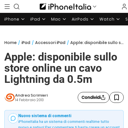
iPhone
iPad
Mac
AirPods
Watch
Home
/
iPad
/
Accessori iPad
/
Apple: disponibile sullo store online un cavo Lightning da 0.5m
Apple: disponibile sullo
store online un cavo
Lightning da 0.5m
Andrea Scrimieri
Condividi
14 Febbraio 2013
Nuovo sistema di commenti
iPhoneItalia ha un sistema di commenti realtime tutto
nuovo e nativo! Per commentare ti basta creare un account