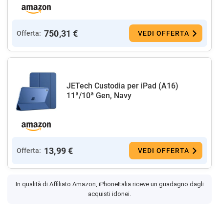
750,31 €
Offerta:
VEDI OFFERTA
JETech Custodia per iPad (A16)
11ª/10ª Gen, Navy
13,99 €
Offerta:
VEDI OFFERTA
In qualità di Affiliato Amazon, iPhoneItalia riceve un guadagno dagli
acquisti idonei.