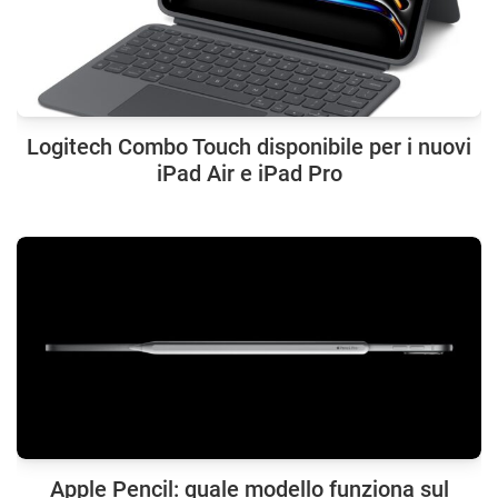
Logitech Combo Touch disponibile per i nuovi
iPad Air e iPad Pro
Apple Pencil: quale modello funziona sul