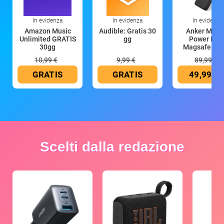
In evidenza
In evidenza
In evidenza
Amazon Music
Audible: Gratis 30
Anker Mag
Unlimited GRATIS
gg
Power Ban
30gg
Magsafe 10
mAh
10,99 €
9,99 €
89,99 €
GRATIS
GRATIS
49,99 €
Scelti dalla redazione