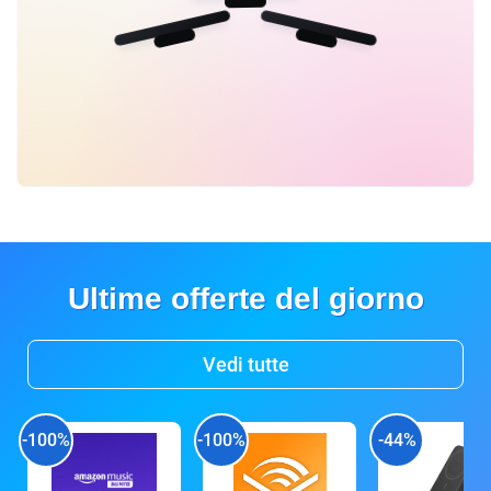
Ultime offerte del giorno
Vedi tutte
-100%
-100%
-44%