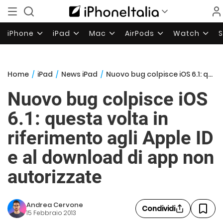
iPhone
iPad
Mac
AirPods
Watch
Home
/
iPad
/
News iPad
/
Nuovo bug colpisce iOS 6.1: questa volta in riferimento agli Apple ID e al download di app non autorizzate
Nuovo bug colpisce iOS
6.1: questa volta in
riferimento agli Apple ID
e al download di app non
autorizzate
Andrea Cervone
Condividi
15 Febbraio 2013