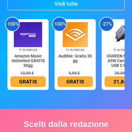
Vedi tutte
-100%
-100%
-27%
In evidenza
In evidenza
In evidenza
Amazon Music
Audible: Gratis 30
UGREEN Nex
Unlimited GRATIS
gg
65W Caricat
30gg
USB C Rica
10,99 €
9,99 €
29,99 €
GRATIS
GRATIS
21,84 €
Scelti dalla redazione