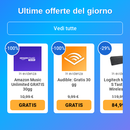
Ultime offerte del giorno
Vedi tutte
-100%
-100%
-29%
In evidenza
In evidenza
In evidenza
Amazon Music
Audible: Gratis 30
Logitech MX 
Unlimited GRATIS
gg
S Tastiera
30gg
Wireless (G
10,99 €
9,99 €
119,99 €
GRATIS
GRATIS
84,99 €