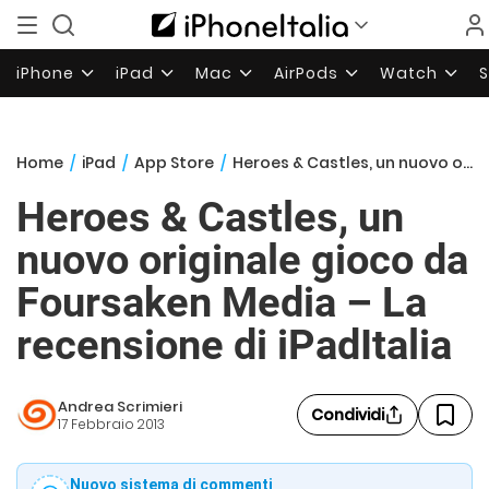
iPhone
iPad
Mac
AirPods
Watch
Home
/
iPad
/
App Store
/
Heroes & Castles, un nuovo originale gioco da Foursaken Media – La recensione di iPadItalia
Heroes & Castles, un
nuovo originale gioco da
Foursaken Media – La
recensione di iPadItalia
Andrea Scrimieri
Condividi
17 Febbraio 2013
Nuovo sistema di commenti