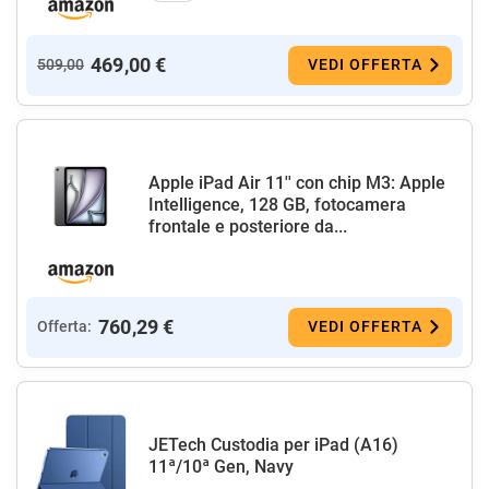
469,00 €
509,00
VEDI OFFERTA
Apple iPad Air 11'' con chip M3: Apple
Intelligence, 128 GB, fotocamera
frontale e posteriore da...
760,29 €
Offerta:
VEDI OFFERTA
JETech Custodia per iPad (A16)
11ª/10ª Gen, Navy