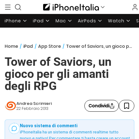
iPhone
iPad
Mac
AirPods
Watch
Home
/
iPad
/
App Store
/
Tower of Saviors, un gioco per gli amanti degli RPG
Tower of Saviors, un
gioco per gli amanti
degli RPG
Andrea Scrimieri
Condividi
22 Febbraio 2013
Nuovo sistema di commenti
iPhoneItalia ha un sistema di commenti realtime tutto
nuovo e nativo! Per commentare ti basta creare un account