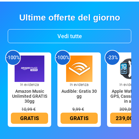
Ultime offerte del giorno
Vedi tutte
-100%
-100%
-23%
In evidenza
In evidenza
In evidenza
Amazon Music
Audible: Gratis 30
Apple Watch 
Unlimited GRATIS
gg
GPS, Cassa 4
30gg
in all
10,99 €
9,99 €
309,00 €
GRATIS
GRATIS
239,00 €