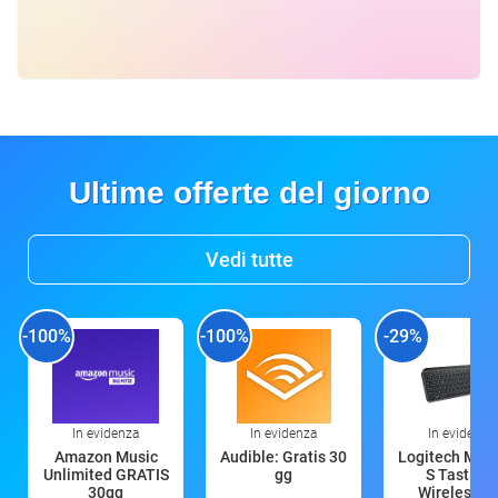
Ultime offerte del giorno
Vedi tutte
-100%
-100%
-29%
In evidenza
In evidenza
In evidenza
Amazon Music
Audible: Gratis 30
Logitech MX 
Unlimited GRATIS
gg
S Tastiera
30gg
Wireless (G