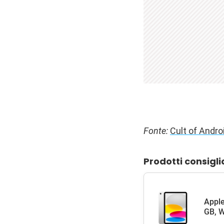
Fonte:
Cult of Andro
Prodotti consigli
Apple
GB, W