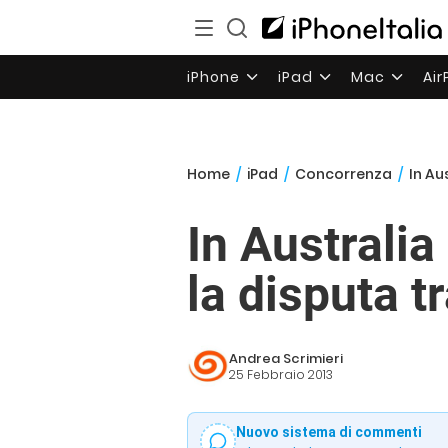
iPhone
iPad
Mac
Ai
Home
/
iPad
/
Concorrenza
/
In Au
In Australia
la disputa 
Andrea Scrimieri
25 Febbraio 2013
Nuovo sistema di commenti