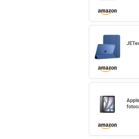
JETec
Apple
fotoc