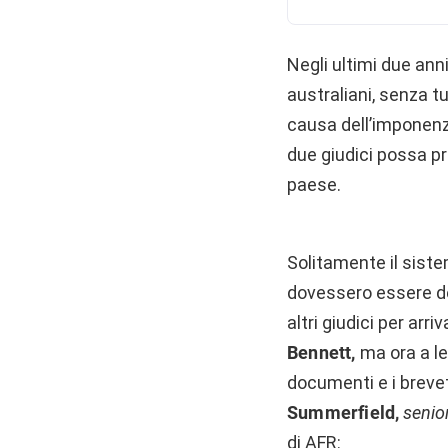
Negli ultimi due ann
australiani, senza t
causa dell’imponenz
due giudici possa p
paese.
Solitamente il siste
dovessero essere dei
altri giudici per ar
Bennett,
ma ora a le
documenti e i brevet
Summerfield,
senio
di
AFR
: