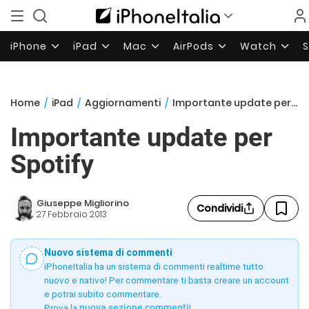
iPhone
iPad
Mac
AirPods
Watch
Home
/
iPad
/
Aggiornamenti
/
Importante update per Spotify
Importante update per
Spotify
Giuseppe Migliorino
Condividi
27 Febbraio 2013
Nuovo sistema di commenti
iPhoneItalia ha un sistema di commenti realtime tutto
nuovo e nativo! Per commentare ti basta creare un account
e potrai subito commentare.
Prova la
nuova sezione commenti
!