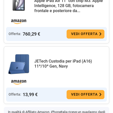
Apple iPad Air 11'' con chip M3: Apple
Intelligence, 128 GB, fotocamera
frontale e posteriore da...
760,29 €
Offerta:
VEDI OFFERTA
JETech Custodia per iPad (A16)
11ª/10ª Gen, Navy
13,99 €
Offerta:
VEDI OFFERTA
In qualità di Affiliato Amazon, iPhoneItalia riceve un guadagno dagli