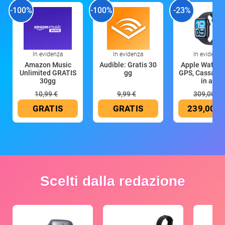
-100%
-100%
-23%
In evidenza
In evidenza
In evidenza
Amazon Music
Audible: Gratis 30
Apple Watch 
Unlimited GRATIS
gg
GPS, Cassa 4
30gg
in all
10,99 €
9,99 €
309,00 €
GRATIS
GRATIS
239,00 €
Scelti dalla redazione