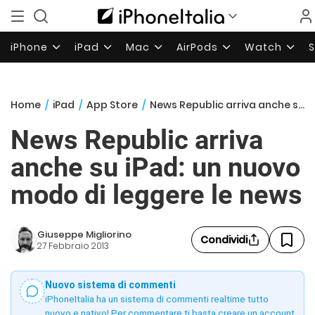
iPhone
iPad
Mac
AirPods
Watch
Home
/
iPad
/
App Store
/
News Republic arriva anche su iPad: un nuovo modo di leggere le news
News Republic arriva
anche su iPad: un nuovo
modo di leggere le news
Giuseppe Migliorino
Condividi
27 Febbraio 2013
Nuovo sistema di commenti
iPhoneItalia ha un sistema di commenti realtime tutto
nuovo e nativo! Per commentare ti basta creare un account