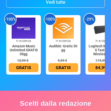
Vedi tutte
-100%
-100%
-29%
In evidenza
In evidenza
In evidenza
Amazon Music
Audible: Gratis 30
Logitech MX 
Unlimited GRATIS
gg
S Tastiera
30gg
Wireless (G
10,99 €
9,99 €
119,99 €
GRATIS
GRATIS
84,99 €
Scelti dalla redazione