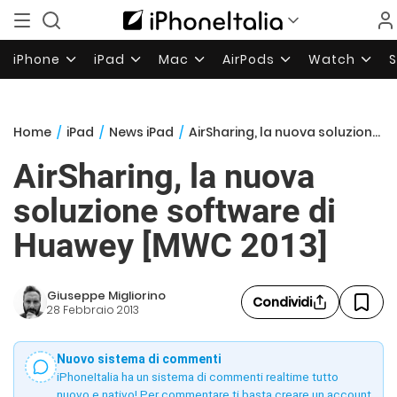
iPhone
iPad
Mac
AirPods
Watch
Home
/
iPad
/
News iPad
/
AirSharing, la nuova soluzione software di Huawey [MWC 2013]
AirSharing, la nuova
soluzione software di
Huawey [MWC 2013]
Giuseppe Migliorino
Condividi
28 Febbraio 2013
Nuovo sistema di commenti
iPhoneItalia ha un sistema di commenti realtime tutto
nuovo e nativo! Per commentare ti basta creare un account