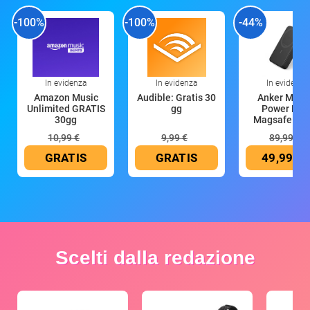
-100%
-100%
-44%
In evidenza
In evidenza
In evidenza
Amazon Music
Audible: Gratis 30
Anker Mag
Unlimited GRATIS
gg
Power Ban
30gg
Magsafe 10
mAh
10,99 €
9,99 €
89,99 €
GRATIS
GRATIS
49,99 €
Scelti dalla redazione