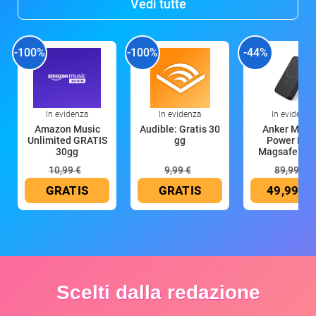
Vedi tutte
-100%
-100%
-44%
In evidenza
In evidenza
In evidenza
Amazon Music
Audible: Gratis 30
Anker Mag
Unlimited GRATIS
gg
Power Ban
30gg
Magsafe 10
mAh
10,99 €
9,99 €
89,99 €
GRATIS
GRATIS
49,99 €
Scelti dalla redazione