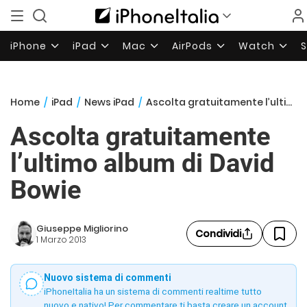
iPhone
iPad
Mac
AirPods
Watch
Home
/
iPad
/
News iPad
/
Ascolta gratuitamente l’ultimo album di David Bowie
Ascolta gratuitamente
l’ultimo album di David
Bowie
Giuseppe Migliorino
Condividi
1 Marzo 2013
Nuovo sistema di commenti
iPhoneItalia ha un sistema di commenti realtime tutto
nuovo e nativo! Per commentare ti basta creare un account