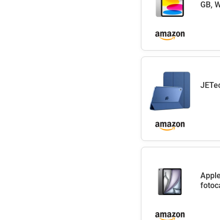
GB, W
JETec
Apple
fotoc