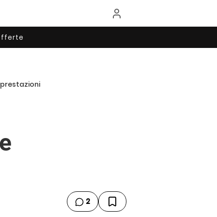
fferte
 prestazioni
le
2