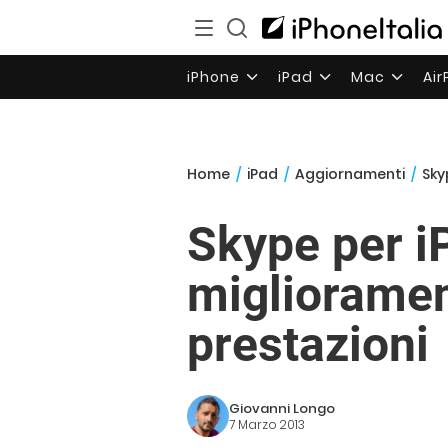
iPhone
iPad
Mac
Ai
Home
/
iPad
/
Aggiornamenti
/
Sky
Skype per i
migliorament
prestazioni
Giovanni Longo
7 Marzo 2013