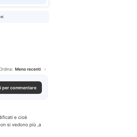
ei.
Ordina:
i per commentare
ficati e cioè
non si vedono più ,a