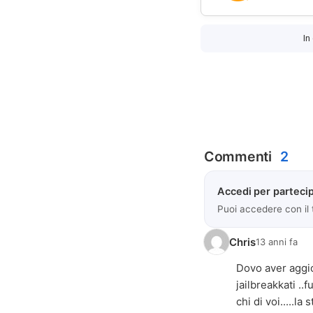
In
Commenti
2
Accedi per partecip
Puoi accedere con il
Chris
13 anni fa
Dovo aver aggio
jailbreakkati ..
chi di voi.....la