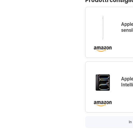
Prodotti consigli
Apple
sensib
Apple
Intel
In