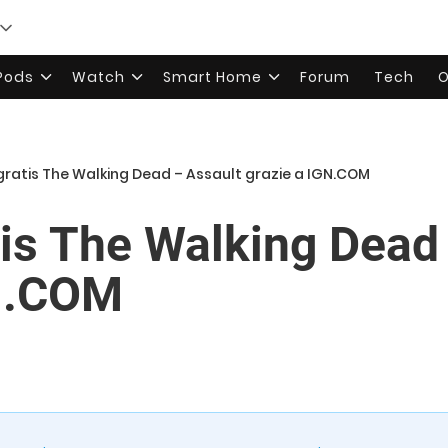
rPods
Watch
Smart Home
Forum
Tech
O
gratis The Walking Dead – Assault grazie a IGN.COM
tis The Walking Dead
GN.COM