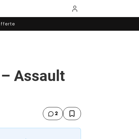
fferte
 – Assault
2