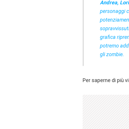
Andrea, Lor
personaggi c
potenziamenti
sopravvissuti.
grafica ripren
potremo addir
gli zombie.
Per saperne di più v