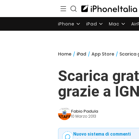
iPhone
iPad
Mac
Ai
Home
/
iPad
/
App Store
/
Scarica 
Scarica gra
grazie a I
Fabio Padula
10 Marzo 2013
Nuovo sistema di commenti