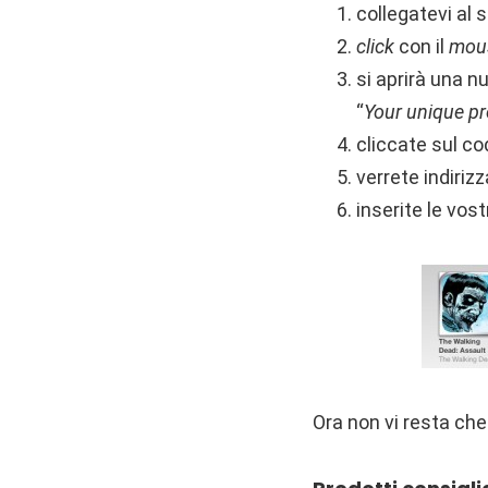
collegatevi al s
click
con il
mou
si aprirà una n
“
Your unique p
cliccate sul co
verrete indiriz
inserite le vost
Ora non vi resta che