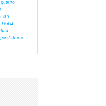
i quattro
e
 vari
 TV e la
ntura
 per distrarre