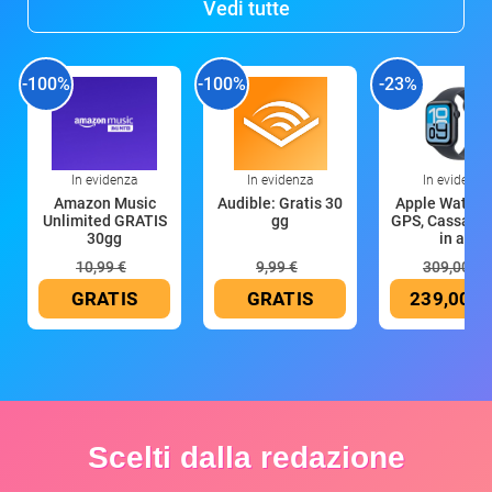
Vedi tutte
-100%
-100%
-23%
In evidenza
In evidenza
In evidenza
Amazon Music
Audible: Gratis 30
Apple Watch 
Unlimited GRATIS
gg
GPS, Cassa 4
30gg
in all
10,99 €
9,99 €
309,00 €
GRATIS
GRATIS
239,00 €
Scelti dalla redazione