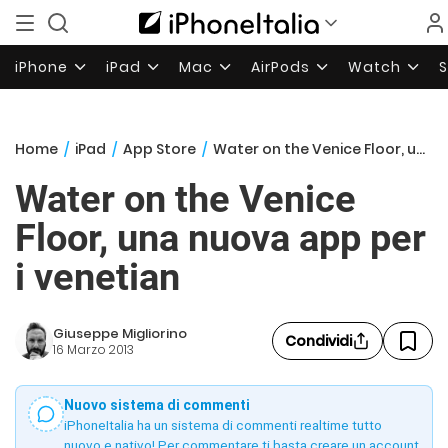
iPhone
iPad
Mac
AirPods
Watch
Home
/
iPad
/
App Store
/
Water on the Venice Floor, una nuova app per i venetian
Water on the Venice
Floor, una nuova app per
i venetian
Giuseppe Migliorino
Condividi
16 Marzo 2013
Nuovo sistema di commenti
iPhoneItalia ha un sistema di commenti realtime tutto
nuovo e nativo! Per commentare ti basta creare un account