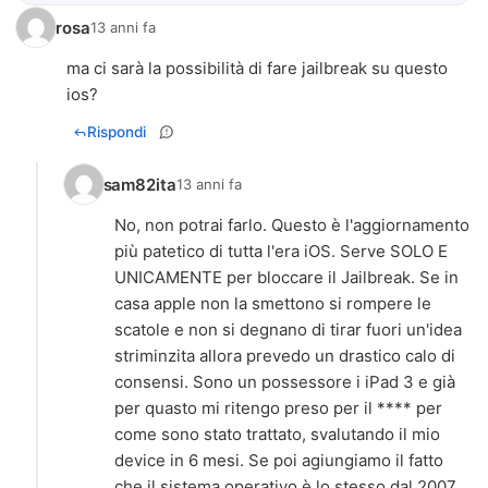
rosa
13 anni fa
ma ci sarà la possibilità di fare jailbreak su questo
ios?
Rispondi
sam82ita
13 anni fa
No, non potrai farlo. Questo è l'aggiornamento
più patetico di tutta l'era iOS. Serve SOLO E
UNICAMENTE per bloccare il Jailbreak. Se in
casa apple non la smettono si rompere le
scatole e non si degnano di tirar fuori un'idea
striminzita allora prevedo un drastico calo di
consensi. Sono un possessore i iPad 3 e già
per quasto mi ritengo preso per il **** per
come sono stato trattato, svalutando il mio
device in 6 mesi. Se poi agiungiamo il fatto
che il sistema operativo è lo stesso dal 2007