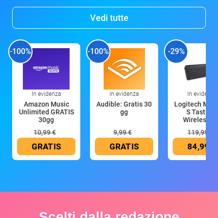
Vedi tutte
-100%
-100%
-29%
In evidenza
In evidenza
In evidenza
Amazon Music
Audible: Gratis 30
Logitech MX 
Unlimited GRATIS
gg
S Tastiera
30gg
Wireless (G
10,99 €
9,99 €
119,99 €
GRATIS
GRATIS
84,99 €
Scelti dalla redazione