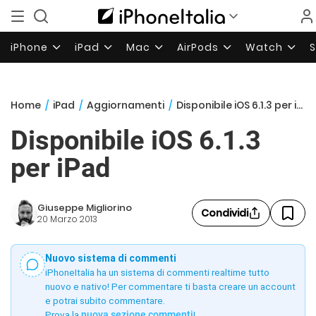
iPhone
iPad
Mac
AirPods
Watch
Home
/
iPad
/
Aggiornamenti
/
Disponibile iOS 6.1.3 per iPad
Disponibile iOS 6.1.3
per iPad
Giuseppe Migliorino
Condividi
20 Marzo 2013
Nuovo sistema di commenti
iPhoneItalia ha un sistema di commenti realtime tutto
nuovo e nativo! Per commentare ti basta creare un account
e potrai subito commentare.
Prova la
nuova sezione commenti
!