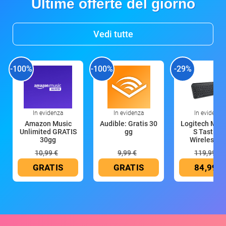
Ultime offerte del giorno
Vedi tutte
-100%
-100%
-29%
In evidenza
In evidenza
In evidenza
Amazon Music
Audible: Gratis 30
Logitech MX 
Unlimited GRATIS
gg
S Tastiera
30gg
Wireless (G
10,99 €
9,99 €
119,99 €
GRATIS
GRATIS
84,99 €