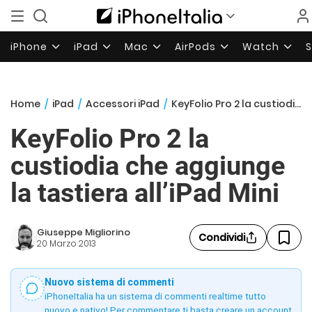
iPhone
iPad
Mac
AirPods
Watch
Home
/
iPad
/
Accessori iPad
/
KeyFolio Pro 2 la custiodia che aggiunge la tastiera all’iPad Mini
KeyFolio Pro 2 la
custiodia che aggiunge
la tastiera all’iPad Mini
Giuseppe Migliorino
Condividi
20 Marzo 2013
Nuovo sistema di commenti
iPhoneItalia ha un sistema di commenti realtime tutto
nuovo e nativo! Per commentare ti basta creare un account