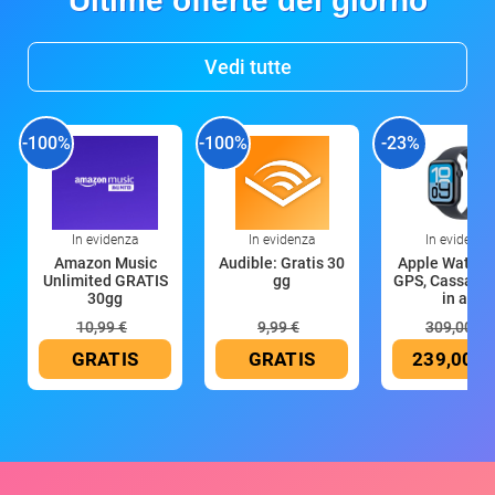
Ultime offerte del giorno
Vedi tutte
-100%
-100%
-23%
In evidenza
In evidenza
In evidenza
Amazon Music
Audible: Gratis 30
Apple Watch 
Unlimited GRATIS
gg
GPS, Cassa 4
30gg
in all
10,99 €
9,99 €
309,00 €
GRATIS
GRATIS
239,00 €