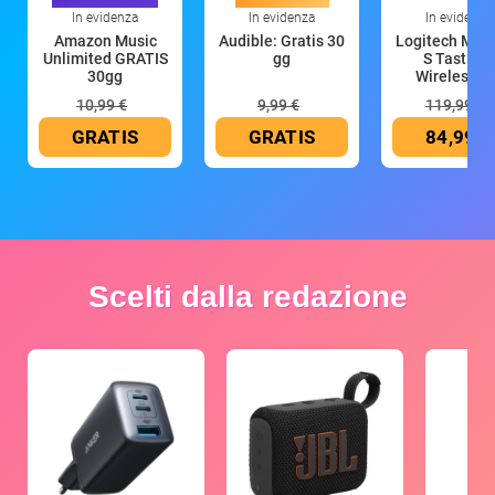
In evidenza
In evidenza
In evidenza
Amazon Music
Audible: Gratis 30
Logitech MX 
Unlimited GRATIS
gg
S Tastiera
30gg
Wireless (G
10,99 €
9,99 €
119,99 €
GRATIS
GRATIS
84,99 €
Scelti dalla redazione