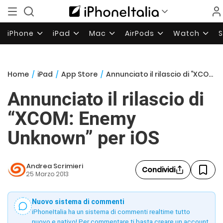
iPhone
iPad
Mac
AirPods
Watch
Home
/
iPad
/
App Store
/
Annunciato il rilascio di “XCOM: Enemy Unknown” per iOS
Annunciato il rilascio di
“XCOM: Enemy
Unknown” per iOS
Andrea Scrimieri
Condividi
25 Marzo 2013
Nuovo sistema di commenti
iPhoneItalia ha un sistema di commenti realtime tutto
nuovo e nativo! Per commentare ti basta creare un account