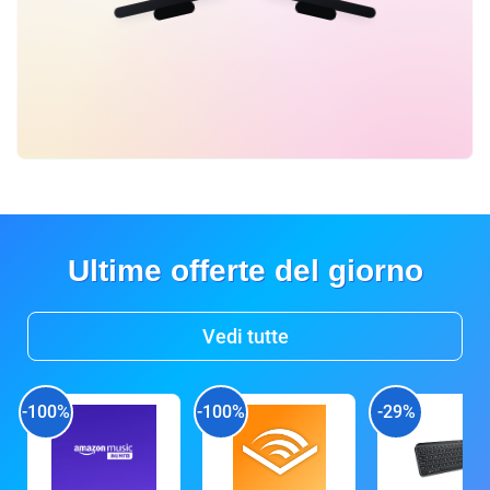
Ultime offerte del giorno
Vedi tutte
-100%
-100%
-29%