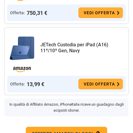
750,31 €
Offerta:
VEDI OFFERTA
JETech Custodia per iPad (A16)
11ª/10ª Gen, Navy
13,99 €
Offerta:
VEDI OFFERTA
In qualità di Affiliato Amazon, iPhoneItalia riceve un guadagno dagli
acquisti idonei.