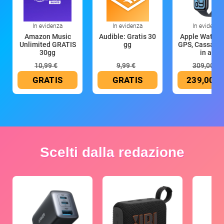
In evidenza
In evidenza
In evidenza
Amazon Music
Audible: Gratis 30
Apple Watch 
Unlimited GRATIS
gg
GPS, Cassa 4
30gg
in all
10,99 €
9,99 €
309,00 €
GRATIS
GRATIS
239,00 €
Scelti dalla redazione