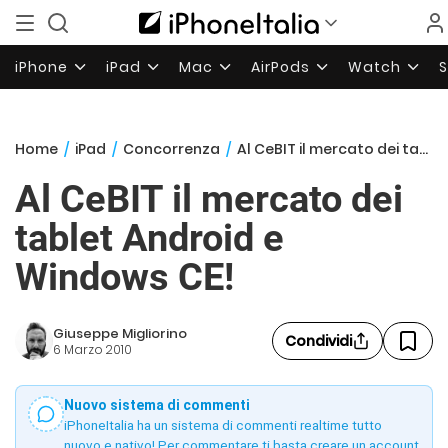
iPhone
iPad
Mac
AirPods
Watch
Home
/
iPad
/
Concorrenza
/
Al CeBIT il mercato dei tablet Android e Windows CE!
Al CeBIT il mercato dei
tablet Android e
Windows CE!
Giuseppe Migliorino
Condividi
6 Marzo 2010
Nuovo sistema di commenti
iPhoneItalia ha un sistema di commenti realtime tutto
nuovo e nativo! Per commentare ti basta creare un account