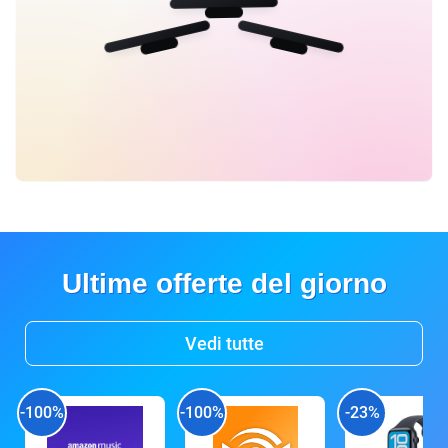
Ultime offerte del giorno
Vedi tutte
-100%
-100%
-23%