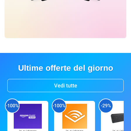
Ultime offerte del giorno
Vedi tutte
-100%
-100%
-29%