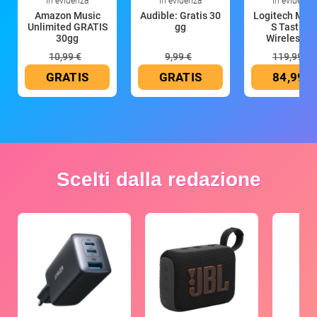
In evidenza
In evidenza
In evidenza
Amazon Music
Audible: Gratis 30
Logitech MX 
Unlimited GRATIS
gg
S Tastiera
30gg
Wireless (G
10,99 €
9,99 €
119,99 €
GRATIS
GRATIS
84,99 €
Scelti dalla redazione