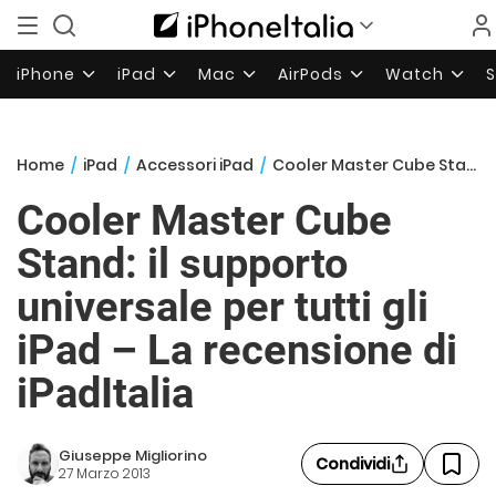
iPhone
iPad
Mac
AirPods
Watch
Home
/
iPad
/
Accessori iPad
/
Cooler Master Cube Stand: il supporto universale per tutti gli iPad – La recensione di iPadItalia
Cooler Master Cube
Stand: il supporto
universale per tutti gli
iPad – La recensione di
iPadItalia
Giuseppe Migliorino
Condividi
27 Marzo 2013