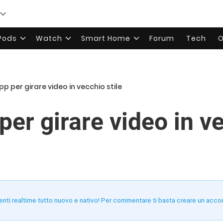
rPods
Watch
Smart Home
Forum
Tech
O
pp per girare video in vecchio stile
per girare video in ve
enti realtime tutto nuovo e nativo! Per commentare ti basta creare un acco
!