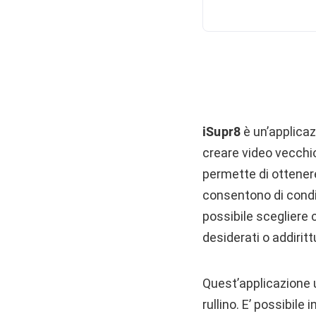
iSupr8
è un’applicaz
creare video vecchio 
permette di ottenere
consentono di condi
possibile scegliere 
desiderati o addirit
Quest’applicazione u
rullino. E’ possibile i