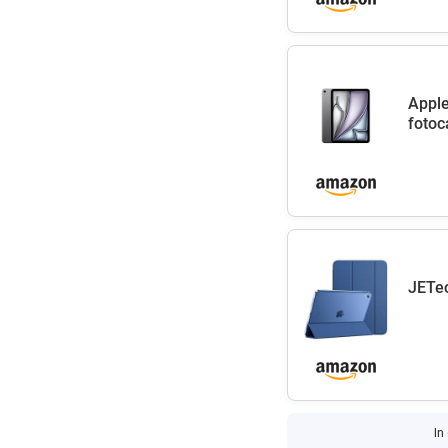
Apple
fotoc
JETec
In