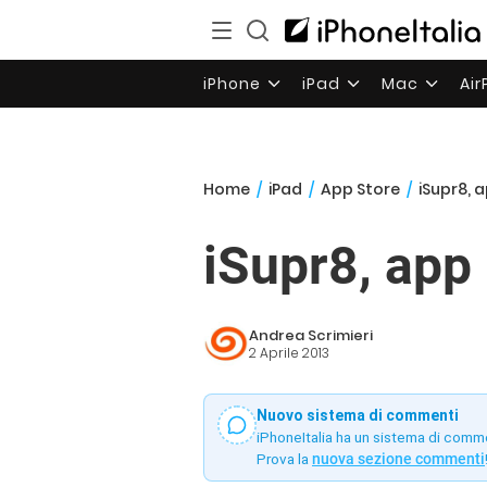
iPhone
iPad
Mac
Ai
Home
/
iPad
/
App Store
/
iSupr8, a
iSupr8, app 
Andrea Scrimieri
2 Aprile 2013
Nuovo sistema di commenti
iPhoneItalia ha un sistema di comm
Prova la
nuova sezione commenti