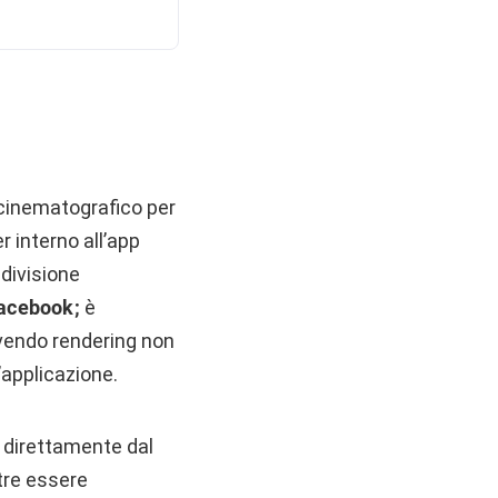
 cinematografico per
r interno all’app
ndivisione
acebook;
è
uovendo rendering non
’applicazione.
 direttamente dal
ltre essere