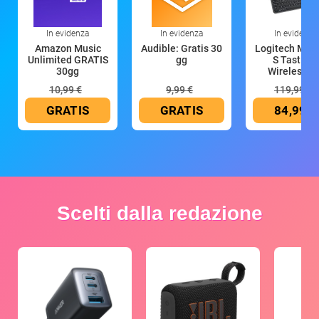
In evidenza
In evidenza
In evidenza
Amazon Music
Audible: Gratis 30
Logitech MX 
Unlimited GRATIS
gg
S Tastiera
30gg
Wireless (G
10,99 €
9,99 €
119,99 €
GRATIS
GRATIS
84,99 €
Scelti dalla redazione