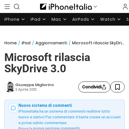
iPhone
iPad
Mac
AirPods
Watch
Home
/
iPad
/
Aggiornamenti
/
Microsoft rilascia SkyDrive 3.0
Microsoft rilascia
SkyDrive 3.0
Giuseppe Migliorino
Condividi
3 Aprile 2013
Nuovo sistema di commenti
iPhoneItalia ha un sistema di commenti realtime tutto
nuovo e nativo! Per commentare ti basta creare un account
e potrai subito commentare.
Prova la
nuova sezione commenti
!