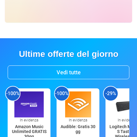
Ultime offerte del giorno
Vedi tutte
-100%
-100%
-29%
In evidenza
In evidenza
In evidenza
Amazon Music
Audible: Gratis 30
Logitech MX 
Unlimited GRATIS
gg
S Tastiera
30gg
Wireless (G