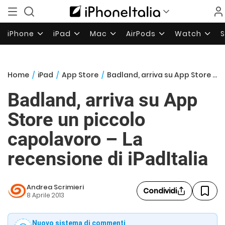
iPhone
iPad
Mac
AirPods
Watch
Home
/
iPad
/
App Store
/
Badland, arriva su App Store un piccolo capolavoro – La recensione di iPadItalia
Badland, arriva su App
Store un piccolo
capolavoro – La
recensione di iPadItalia
Andrea Scrimieri
Condividi
8 Aprile 2013
Nuovo sistema di commenti