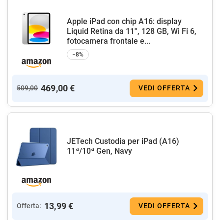
Apple iPad con chip A16: display
Liquid Retina da 11'', 128 GB, Wi Fi 6,
fotocamera frontale e...
−8%
469,00 €
509,00
VEDI OFFERTA
JETech Custodia per iPad (A16)
11ª/10ª Gen, Navy
13,99 €
Offerta:
VEDI OFFERTA