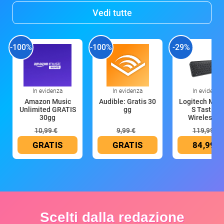
Vedi tutte
-100%
-100%
-29%
In evidenza
In evidenza
In evidenza
Amazon Music
Audible: Gratis 30
Logitech MX 
Unlimited GRATIS
gg
S Tastiera
30gg
Wireless (G
10,99 €
9,99 €
119,99 €
GRATIS
GRATIS
84,99 €
Scelti dalla redazione