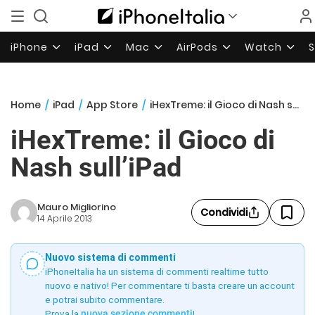
iPhone
iPad
Mac
AirPods
Watch
Home
/
iPad
/
App Store
/
iHexTreme: il Gioco di Nash sull’iPad
iHexTreme: il Gioco di
Nash sull’iPad
Mauro Migliorino
Condividi
14 Aprile 2013
Nuovo sistema di commenti
iPhoneItalia ha un sistema di commenti realtime tutto
nuovo e nativo! Per commentare ti basta creare un account
e potrai subito commentare.
Prova la
nuova sezione commenti
!