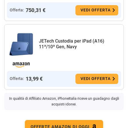
750,31 €
Offerta:
VEDI OFFERTA
JETech Custodia per iPad (A16)
11ª/10ª Gen, Navy
13,99 €
Offerta:
VEDI OFFERTA
In qualità di Affiliato Amazon, iPhoneItalia riceve un guadagno dagli
acquisti idonei.
OFFERTE AMAZON DI OGGI