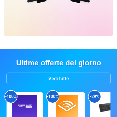
Ultime offerte del giorno
Vedi tutte
-100%
-100%
-29%