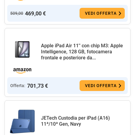
469,00 €
509,00
VEDI OFFERTA
Apple iPad Air 11'' con chip M3: Apple
Intelligence, 128 GB, fotocamera
frontale e posteriore da...
701,73 €
Offerta:
VEDI OFFERTA
JETech Custodia per iPad (A16)
11ª/10ª Gen, Navy