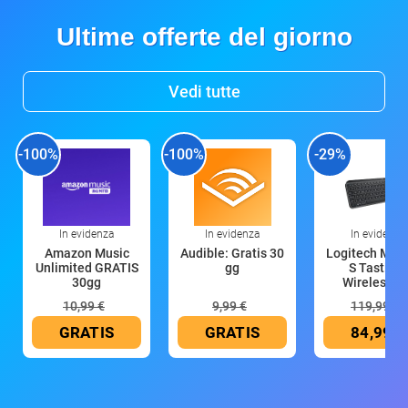
Ultime offerte del giorno
Vedi tutte
-100%
-100%
-29%
In evidenza
In evidenza
In evidenza
Amazon Music
Audible: Gratis 30
Logitech MX 
Unlimited GRATIS
gg
S Tastiera
30gg
Wireless (G
10,99 €
9,99 €
119,99 €
GRATIS
GRATIS
84,99 €