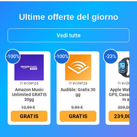
Ultime offerte del giorno
Vedi tutte
-100%
-100%
-23%
In evidenza
In evidenza
In evidenza
Amazon Music
Audible: Gratis 30
Apple Watch 
Unlimited GRATIS
gg
GPS, Cassa 4
30gg
in all
10,99 €
9,99 €
309,00 €
GRATIS
GRATIS
239,00 €