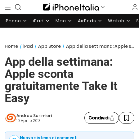
iPhone
iPad
Mac
AirPods
Watch
Home
/
iPad
/
App Store
/
App della settimana: Apple sconta gratuitamente Take It Easy
App della settimana:
Apple sconta
gratuitamente Take It
Easy
Andrea Scrimieri
Condividi
19 Aprile 2013
Nuovo sistema di commenti