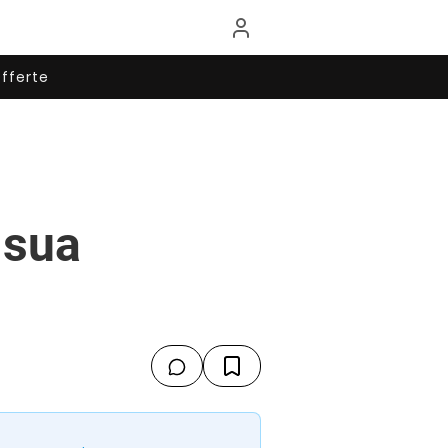
fferte
 sua