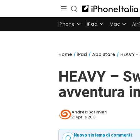
iPhone
iPad
Mac
Ai
Home
/
iPad
/
App Store
/
HEAVY – 
HEAVY – Swo
avventura i
Andrea Scrimieri
21 Aprile 2013
Nuovo sistema di commenti