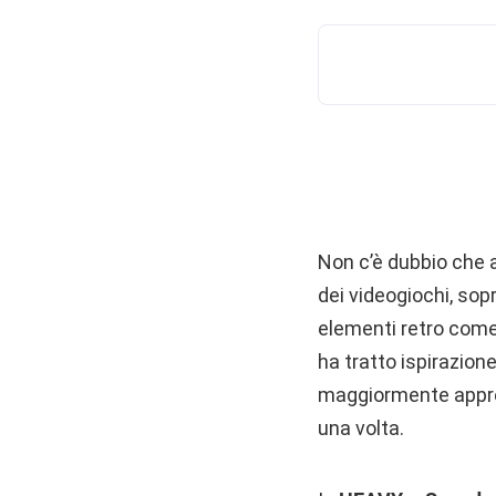
Non c’è dubbio che al
dei videogiochi, sop
elementi retro come g
ha tratto ispirazion
maggiormente apprez
una volta.