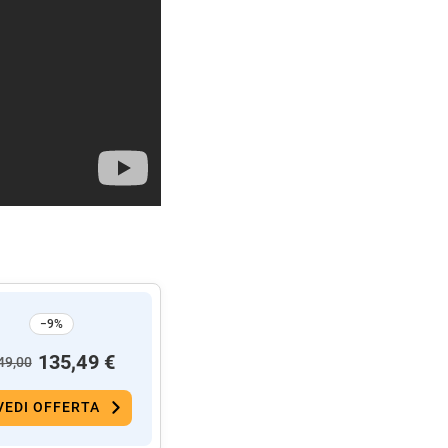
−9%
135,49 €
49,00
VEDI OFFERTA