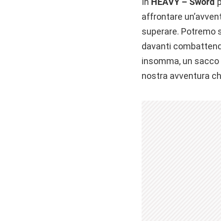
In
HEAVY – Sword
p
affrontare un’avventu
superare. Potremo sa
davanti combattendo 
insomma, un sacco d
nostra avventura ch