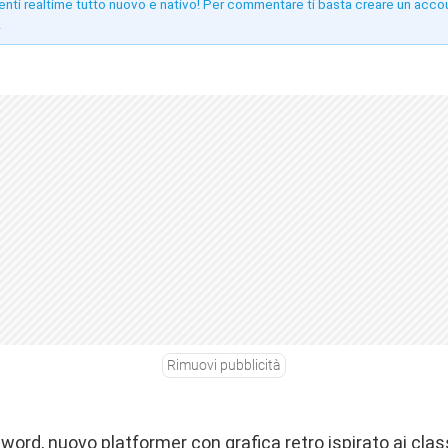
enti realtime tutto nuovo e nativo! Per commentare ti basta creare un acco
!
Rimuovi pubblicità
rd, nuovo platformer con grafica retro ispirato ai class