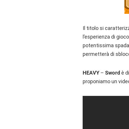
Il titolo si caratter
l’esperienza di gioc
potentissima spad
permetterà di sbloc
HEAVY
–
Sword
è d
proponiamo un video