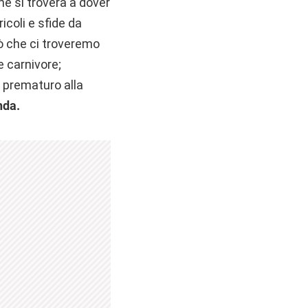
e si troverà a dover
icoli e sfide da
iò che ci troveremo
e carnivore;
 prematuro alla
nda.