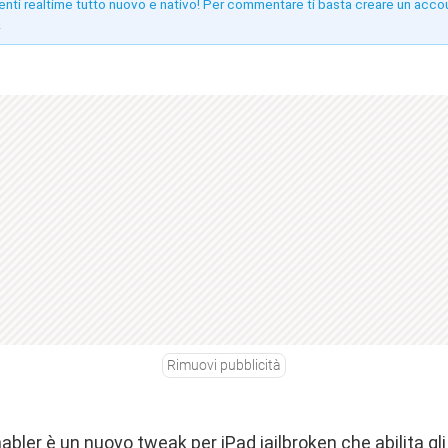
enti realtime tutto nuovo e nativo! Per commentare ti basta creare un acco
!
Rimuovi pubblicità
bler è un nuovo tweak per iPad jailbroken che abilita gli 