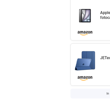
Apple
fotoc
JETec
In