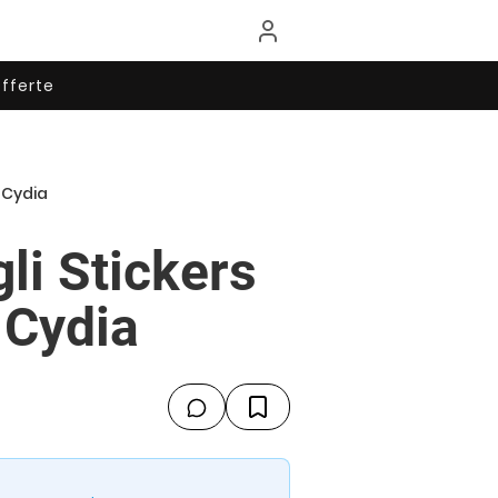
fferte
– Cydia
li Stickers
 Cydia