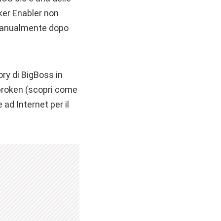
cker Enabler non
 manualmente dopo
ory di BigBoss in
lbroken (scopri come
ad Internet per il