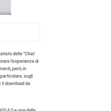
parlato delle “Chat
orare l’esperienza di
menti, però, in
 particolare, sugli
r il download da
iOS 6.0 e una delle