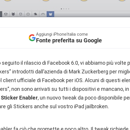
Aggiungi
iPhoneItalia come
Fonte preferita su Google
seguito il rilascio di Facebook 6.0, vi abbiamo più volte 
kers” introdotti dall’azienda di Mark Zuckerberg per migli
el client ufficiale di Facebook per iOS. Alcuni di questi ele
kers”, non sono arrivati su tutti i dispositivi e mancano, in
Sticker Enabler
, un nuovo tweak da poco disponibile pe
are gli Stickers anche sul vostro iPad jailbroken.
bler fa ciò che promette e poco altro. Il tweak richiede 