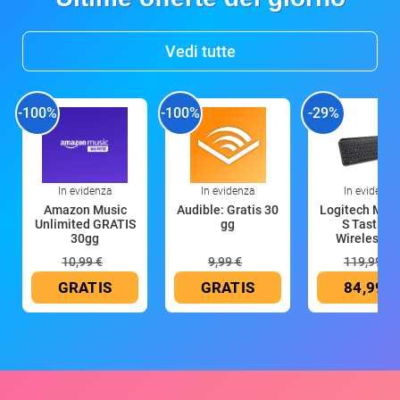
Vedi tutte
-100%
-100%
-29%
In evidenza
In evidenza
In evidenza
Amazon Music
Audible: Gratis 30
Logitech MX 
Unlimited GRATIS
gg
S Tastiera
30gg
Wireless (G
10,99 €
9,99 €
119,99 €
GRATIS
GRATIS
84,99 €