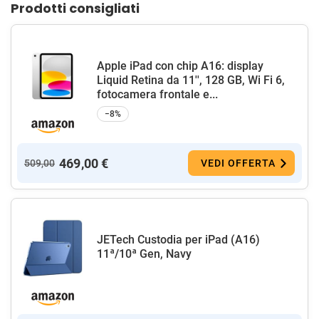
Prodotti consigliati
Apple iPad con chip A16: display
Liquid Retina da 11'', 128 GB, Wi Fi 6,
fotocamera frontale e...
−8%
469,00 €
509,00
VEDI OFFERTA
JETech Custodia per iPad (A16)
11ª/10ª Gen, Navy