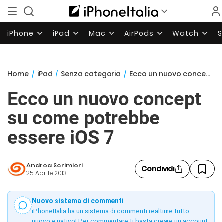
iPhone
iPad
Mac
AirPods
Watch
Home
/
iPad
/
Senza categoria
/
Ecco un nuovo concept su come potrebbe essere iOS 7
Ecco un nuovo concept
su come potrebbe
essere iOS 7
Andrea Scrimieri
Condividi
25 Aprile 2013
Nuovo sistema di commenti
iPhoneItalia ha un sistema di commenti realtime tutto
nuovo e nativo! Per commentare ti basta creare un account