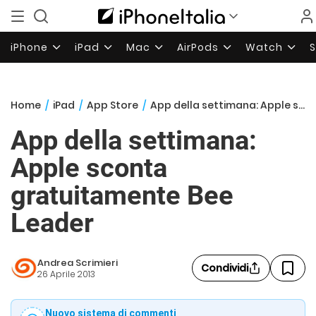
iPhone
iPad
Mac
AirPods
Watch
Home
/
iPad
/
App Store
/
App della settimana: Apple sconta gratuitamente Bee Leader
App della settimana:
Apple sconta
gratuitamente Bee
Leader
Andrea Scrimieri
Condividi
26 Aprile 2013
Nuovo sistema di commenti