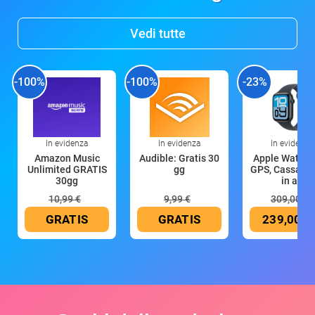
Vedi tutte
-100%
-100%
-23%
In evidenza
In evidenza
In evidenza
Amazon Music
Audible: Gratis 30
Apple Watch 
Unlimited GRATIS
gg
GPS, Cassa 4
30gg
in all
10,99 €
9,99 €
309,00 €
GRATIS
GRATIS
239,00 €