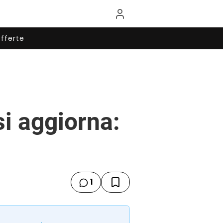
fferte
si aggiorna:
1