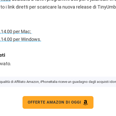
o i link diretti per scaricare la nuova release di TinyUm
.14.00 per Mac;
.14.00 per Windows.
ati
ovato.
 qualità di Affiliato Amazon, iPhoneItalia riceve un guadagno dagli acquisti idon
OFFERTE AMAZON DI OGGI