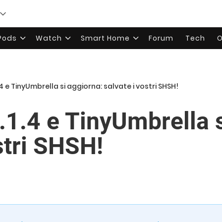
rPods
Watch
Smart Home
Forum
Tech
O
1.4 e TinyUmbrella si aggiorna: salvate i vostri SHSH!
.1.4 e TinyUmbrella 
stri SHSH!