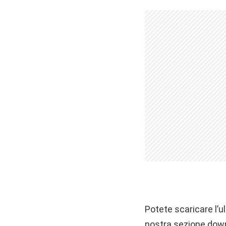
Potete scaricare l’u
nostra
sezione dow