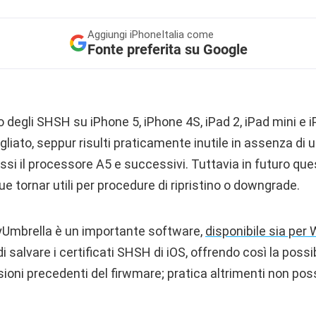
Aggiungi
iPhoneItalia come
Fonte preferita su Google
io degli SHSH su iPhone 5, iPhone 4S, iPad 2, iPad mini e 
iato, seppur risulti praticamente inutile in assenza di un
si il processore A5 e successivi. Tuttavia in futuro quest
tornar utili per procedure di ripristino o downgrade.
yUmbrella è un importante software,
disponibile sia per
i salvare i certificati SHSH di iOS, offrendo così la possib
oni precedenti del firwmare; pratica altrimenti non poss