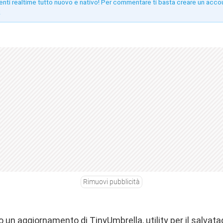
enti realtime tutto nuovo e nativo! Per commentare ti basta creare un acco
!
Rimuovi pubblicità
 un aggiornamento di TinyUmbrella, utility per il salvatag