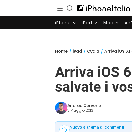
iPhone
iPad
Mac
Ai
Home
/
iPad
/
Cydia
/
Arriva iOS 6.
Arriva iOS 6
salvate i vo
Andrea Cervone
3 Maggio 2013
Nuovo sistema di commenti