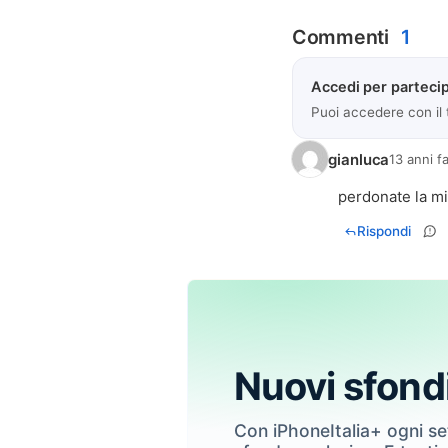
Commenti
1
Accedi per partecip
Puoi accedere con il
gianluca
13 anni f
perdonate la mi
Rispondi
Nuovi sfond
Con iPhoneItalia+ ogni s