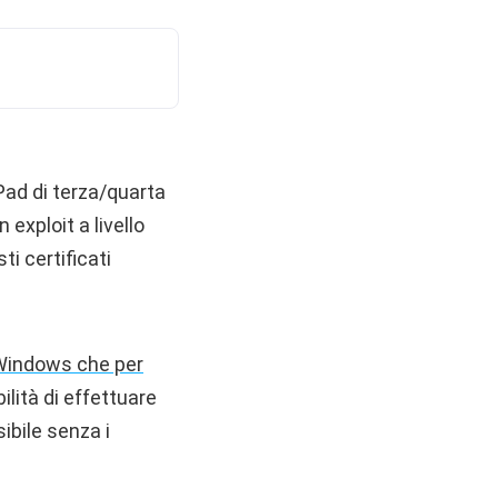
iPad di terza/quarta
 exploit a livello
i certificati
 Windows che per
ilità di effettuare
ibile senza i