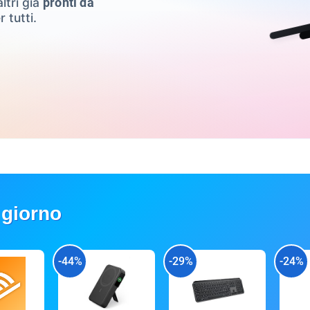
ltri già
pronti da
r tutti.
 giorno
-44%
-29%
-24%