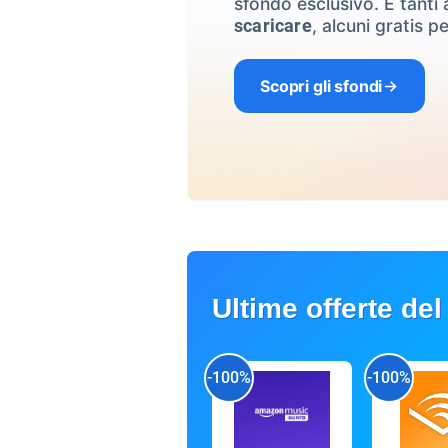
sfondo esclusivo. E tanti a
, alcuni gratis pe
scaricare
Scopri gli sfondi
Ultime offerte del
-100%
-100%