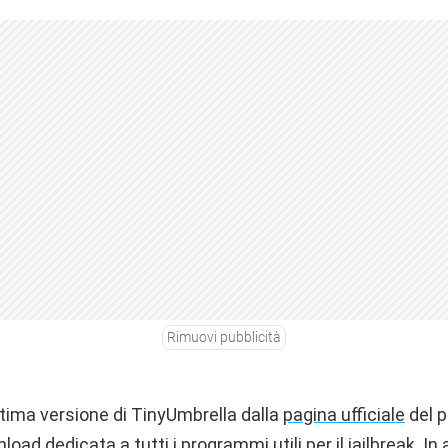
Rimuovi pubblicità
ltima versione di TinyUmbrella dalla
pagina ufficiale
del p
nload
dedicata a tutti i programmi utili per il jailbreak. In 