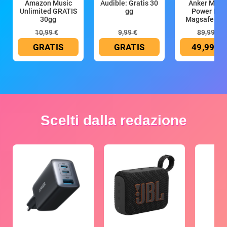
Amazon Music
Audible: Gratis 30
Anker Mag
Unlimited GRATIS
gg
Power Ban
30gg
Magsafe 10
mAh
10,99 €
9,99 €
89,99 €
GRATIS
GRATIS
49,99 €
Scelti dalla redazione