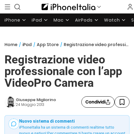
iPhone
iPad
Mac
AirPods
Watch
Home
/
iPad
/
App Store
/
Registrazione video professionale con l’app VideoPro Camera
Registrazione video
professionale con l’app
VideoPro Camera
Giuseppe Migliorino
Condividi
24 Maggio 2013
Nuovo sistema di commenti
iPhoneItalia ha un sistema di commenti realtime tutto
nuovo e nativo! Per commentare ti basta creare un account