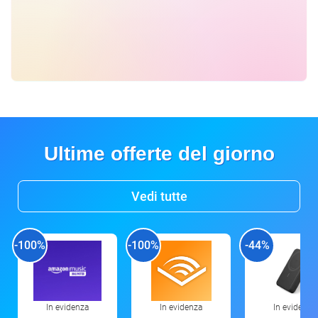
Ultime offerte del giorno
Vedi tutte
-100%
-100%
-44%
In evidenza
In evidenza
In evidenza