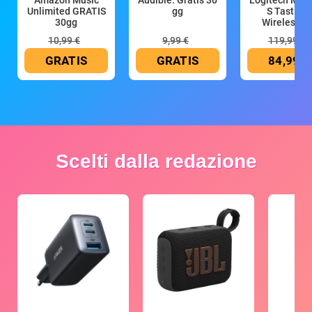
Amazon Music
Audible: Gratis 30
Logitech MX 
Unlimited GRATIS
gg
S Tastiera
30gg
Wireless (G
10,99 €
9,99 €
119,99 €
GRATIS
GRATIS
84,99 €
Scelti dalla redazione