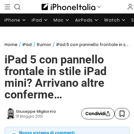
iPhone
iPad
Mac
AirPods
Watch
Home
/
iPad
/
Rumor
/
iPad 5 con pannello frontale in stile iPad mini? Arrivano altre conferme…
iPad 5 con pannello
frontale in stile iPad
mini? Arrivano altre
conferme…
Giuseppe Migliorino
Condividi
31 Maggio 2013
Nuovo sistema di commenti