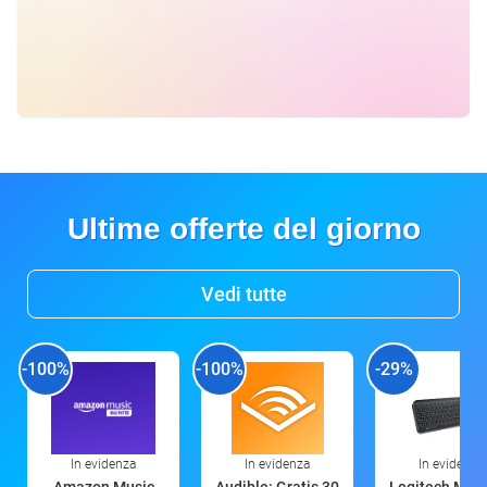
Ultime offerte del giorno
Vedi tutte
-100%
-100%
-29%
In evidenza
In evidenza
In evidenza