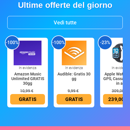
Ultime offerte del giorno
Vedi tutte
-100%
-100%
-23%
In evidenza
In evidenza
In evidenza
Amazon Music
Audible: Gratis 30
Apple Watch 
Unlimited GRATIS
gg
GPS, Cassa 4
30gg
in all
10,99 €
9,99 €
309,00 €
GRATIS
GRATIS
239,00 €