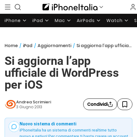
iPhone
iPad
Mac
AirPods
Watch
Home
/
iPad
/
Aggiornamenti
/
Si aggiorna l’app ufficiale di WordPress per iOS
Si aggiorna l’app
ufficiale di WordPress
per iOS
Andrea Scrimieri
Condividi
3 Giugno 2013
Nuovo sistema di commenti
iPhoneItalia ha un sistema di commenti realtime tutto
nuovo e nativo! Per commentare ti basta creare un account