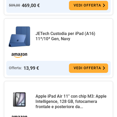
469,00 €
509,00
VEDI OFFERTA
JETech Custodia per iPad (A16)
11ª/10ª Gen, Navy
13,99 €
Offerta:
VEDI OFFERTA
Apple iPad Air 11'' con chip M3: Apple
Intelligence, 128 GB, fotocamera
frontale e posteriore da...