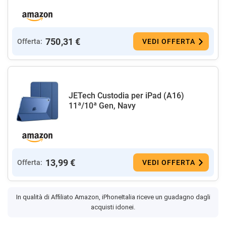
750,31 €
Offerta:
VEDI OFFERTA
JETech Custodia per iPad (A16)
11ª/10ª Gen, Navy
13,99 €
Offerta:
VEDI OFFERTA
In qualità di Affiliato Amazon, iPhoneItalia riceve un guadagno dagli
acquisti idonei.