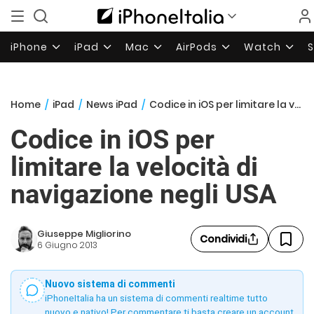
iPhone
iPad
Mac
AirPods
Watch
Home
/
iPad
/
News iPad
/
Codice in iOS per limitare la velocità di navigazione negli USA
Codice in iOS per
limitare la velocità di
navigazione negli USA
Giuseppe Migliorino
Condividi
6 Giugno 2013
Nuovo sistema di commenti
iPhoneItalia ha un sistema di commenti realtime tutto
nuovo e nativo! Per commentare ti basta creare un account