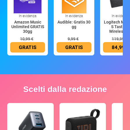
In evidenza
In evidenza
In evidenza
Amazon Music
Audible: Gratis 30
Logitech MX 
Unlimited GRATIS
gg
S Tastiera
30gg
Wireless (G
10,99 €
9,99 €
119,99 €
GRATIS
GRATIS
84,99 €
Scelti dalla redazione