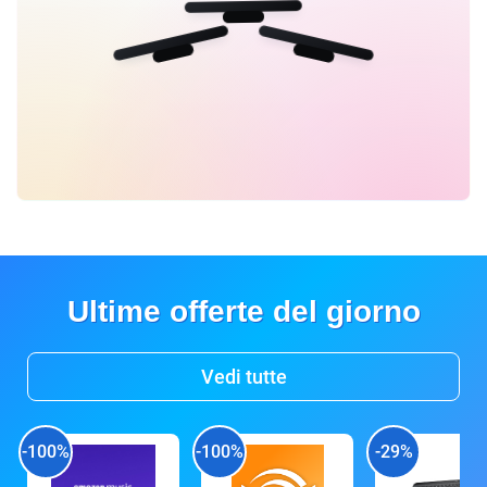
Ultime offerte del giorno
Vedi tutte
-100%
-100%
-29%