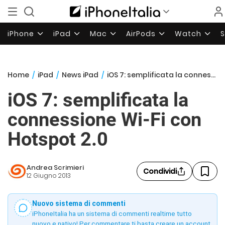
iPhone
iPad
Mac
AirPods
Watch
Home
/
iPad
/
News iPad
/
iOS 7: semplificata la connessione Wi-Fi con Hotspot 2.0
iOS 7: semplificata la
connessione Wi-Fi con
Hotspot 2.0
Andrea Scrimieri
Condividi
12 Giugno 2013
Nuovo sistema di commenti
iPhoneItalia ha un sistema di commenti realtime tutto
nuovo e nativo! Per commentare ti basta creare un account