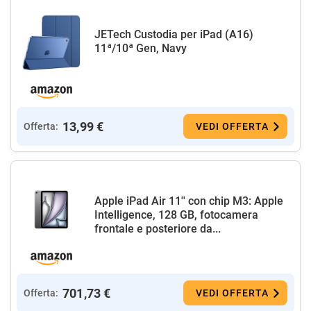
JETech Custodia per iPad (A16)
11ª/10ª Gen, Navy
13,99 €
Offerta:
VEDI OFFERTA
Apple iPad Air 11'' con chip M3: Apple
Intelligence, 128 GB, fotocamera
frontale e posteriore da...
701,73 €
Offerta:
VEDI OFFERTA