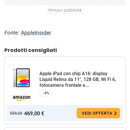
Rimuovi pubblicità
Fonte:
AppleInsider
Prodotti consigliati
Apple iPad con chip A16: display
Liquid Retina da 11'', 128 GB, Wi Fi 6,
fotocamera frontale e...
−8%
469,00 €
509,00
VEDI OFFERTA