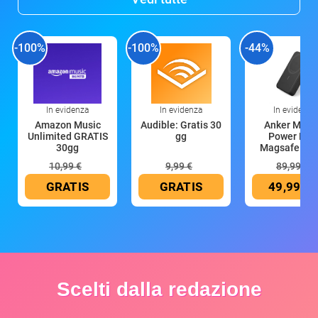
-100%
-100%
-44%
In evidenza
In evidenza
In evidenza
Amazon Music
Audible: Gratis 30
Anker Mag
Unlimited GRATIS
gg
Power Ban
30gg
Magsafe 10
mAh
10,99 €
9,99 €
89,99 €
GRATIS
GRATIS
49,99 €
Scelti dalla redazione